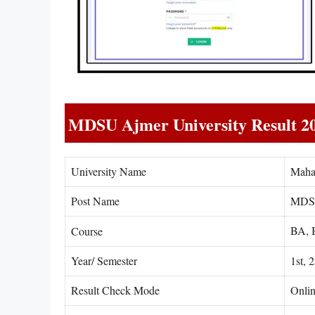
MDSU Ajmer University Result 2
University Name
Maha
Post Name
MDSU
BA, 
Course
Year/ Semester
1st, 
Result Check Mode
Onli