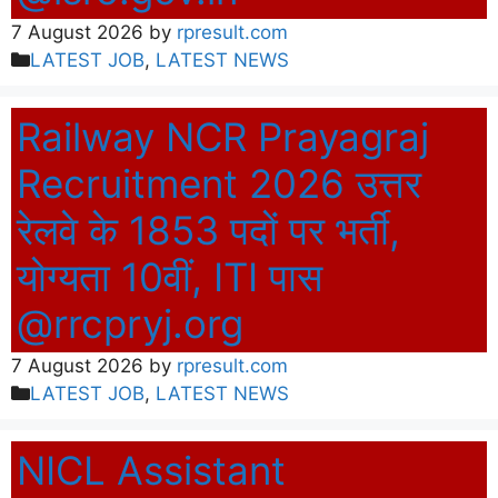
7 August 2026
by
rpresult.com
Categories
LATEST JOB
,
LATEST NEWS
Railway NCR Prayagraj
Recruitment 2026 उत्तर
रेलवे के 1853 पदों पर भर्ती,
योग्यता 10वीं, ITI पास
@rrcpryj.org
7 August 2026
by
rpresult.com
Categories
LATEST JOB
,
LATEST NEWS
NICL Assistant