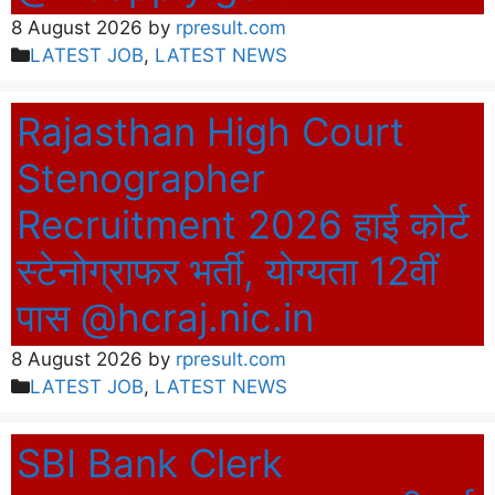
8 August 2026
by
rpresult.com
Categories
LATEST JOB
,
LATEST NEWS
Rajasthan High Court
Stenographer
Recruitment 2026 हाई कोर्ट
स्टेनोग्राफर भर्ती, योग्यता 12वीं
पास @hcraj.nic.in
8 August 2026
by
rpresult.com
Categories
LATEST JOB
,
LATEST NEWS
SBI Bank Clerk