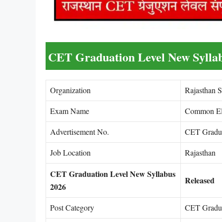
CET Graduation Level New Sylla
Organization
Rajasthan S
Exam Name
Common Eli
Advertisement No.
CET Gradua
Job Location
Rajasthan
CET Graduation Level New Syllabus
Released
2026
Post Category
CET Gradua