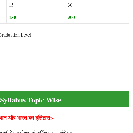
15
30
150
300
raduation Level
Syllabus Topic Wise
स्थान और भारत का इतिहास:-
शताब्दी में सामाजिक एवं धार्मिक सुधार आंदोलन