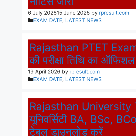
नोटिस जारी
6 July 2026
15 June 2026
by
rpresult.com
Categories
EXAM DATE
,
LATEST NEWS
Rajasthan PTET Exam 
की परीक्षा तिथि का ऑफि
19 April 2026
by
rpresult.com
Categories
EXAM DATE
,
LATEST NEWS
Rajasthan University 
यूनिवर्सिटी BA, BSc, 
टेबल डाउनलोड करें