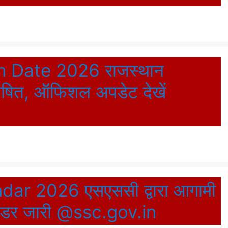
 Date 2026 राजस्थान
घोषित, ऑफिशल अपडेट देखें
r 2026 एसएससी द्वारा आगामी
लेंडर जारी @ssc.gov.in