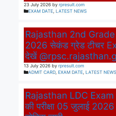
23 July 2026
by
rpresult.com
Categories
EXAM DATE
,
LATEST NEWS
Rajasthan 2nd Grade
2026 सेकंड ग्रेड टीचर
देखें @rpsc.rajasthan.
13 July 2026
by
rpresult.com
Categories
ADMIT CARD
,
EXAM DATE
,
LATEST NEW
Rajasthan LDC Exam D
की परीक्षा 05 जुलाई 202