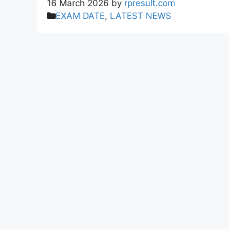
16 March 2026
by
rpresult.com
Categories
EXAM DATE
,
LATEST NEWS