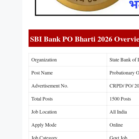
SBI Bank PO Bharti 2026 Overvi
Organization
State Bank of 
Post Name
Probationary O
Advertisement No.
CRPD/ PO/ 20
Total Posts
1500 Posts
Job Location
All India
Apply Mode
Online
Job Category
Govt Job