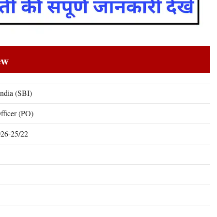
ew
India (SBI)
fficer (PO)
26-25/22