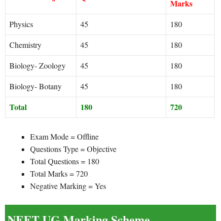
Marks
Physics
45
180
Chemistry
45
180
Biology- Zoology
45
180
Biology- Botany
45
180
Total
180
720
Exam Mode = Offline
Questions Type = Objective
Total Questions = 180
Total Marks = 720
Negative Marking = Yes
NEET UG Marking Scheme