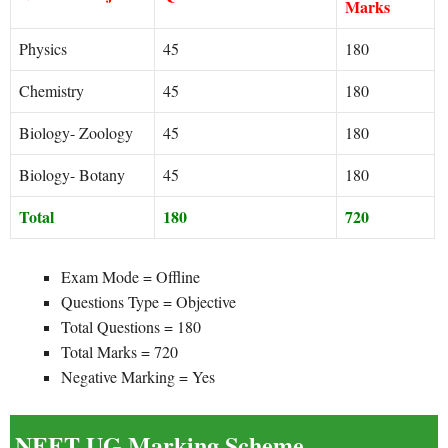
Marks
Physics
45
180
Chemistry
45
180
Biology- Zoology
45
180
Biology- Botany
45
180
Total
180
720
Exam Mode = Offline
Questions Type = Objective
Total Questions = 180
Total Marks = 720
Negative Marking = Yes
NEET UG Marking Scheme