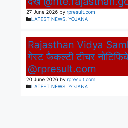
देखें @hte.rajasthan.go
27 June 2026
by
rpresult.com
Categories
LATEST NEWS
,
YOJANA
Rajasthan Vidya Samb
गेस्ट फैकल्टी टीचर नोटिफि
@rpresult.com
20 June 2026
by
rpresult.com
Categories
LATEST NEWS
,
YOJANA