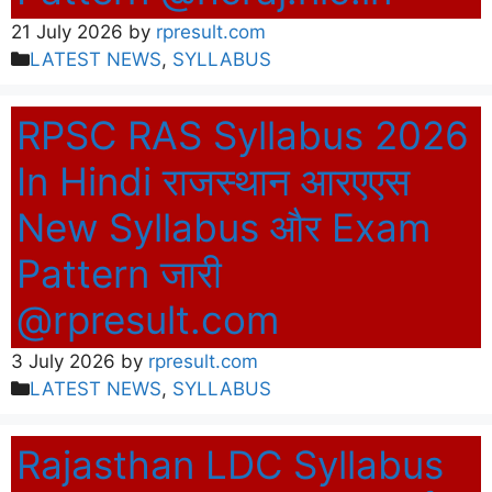
21 July 2026
by
rpresult.com
Categories
LATEST NEWS
,
SYLLABUS
RPSC RAS Syllabus 2026
In Hindi राजस्थान आरएएस
New Syllabus और Exam
Pattern जारी
@rpresult.com
3 July 2026
by
rpresult.com
Categories
LATEST NEWS
,
SYLLABUS
Rajasthan LDC Syllabus