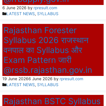
6 June 2026
by
rpresult.com
Categories
LATEST NEWS
,
SYLLABUS
Rajasthan Forester
Syllabus 2026 राजस्थान
वनपाल का Syllabus और
Exam Pattern जारी
@rssb.rajasthan.gov.in
19 June 2026
6 June 2026
by
rpresult.com
Categories
LATEST NEWS
,
SYLLABUS
Rajasthan BSTC Syllabus