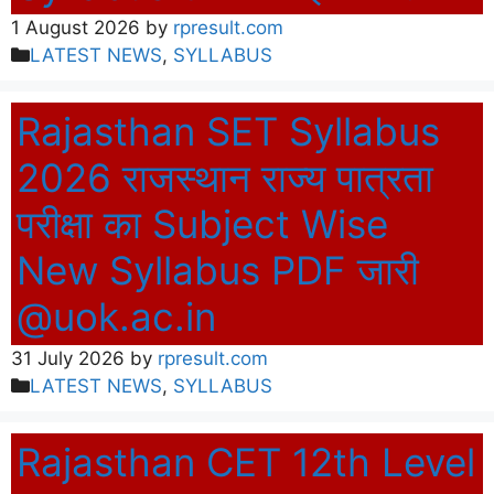
1 August 2026
by
rpresult.com
Categories
LATEST NEWS
,
SYLLABUS
Rajasthan SET Syllabus
2026 राजस्थान राज्य पात्रता
परीक्षा का Subject Wise
New Syllabus PDF जारी
@uok.ac.in
31 July 2026
by
rpresult.com
Categories
LATEST NEWS
,
SYLLABUS
Rajasthan CET 12th Level