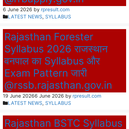
6 June 2026
by
rpresult.com
Categories
LATEST NEWS
,
SYLLABUS
Rajasthan Forester
Syllabus 2026 राजस्थान
वनपाल का Syllabus और
Exam Pattern जारी
@rssb.rajasthan.gov.in
19 June 2026
6 June 2026
by
rpresult.com
Categories
LATEST NEWS
,
SYLLABUS
Rajasthan BSTC Syllabus