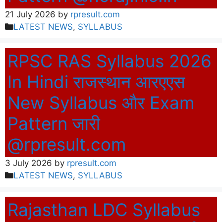
21 July 2026
by
rpresult.com
Categories
LATEST NEWS
,
SYLLABUS
RPSC RAS Syllabus 2026
In Hindi राजस्थान आरएएस
New Syllabus और Exam
Pattern जारी
@rpresult.com
3 July 2026
by
rpresult.com
Categories
LATEST NEWS
,
SYLLABUS
Rajasthan LDC Syllabus