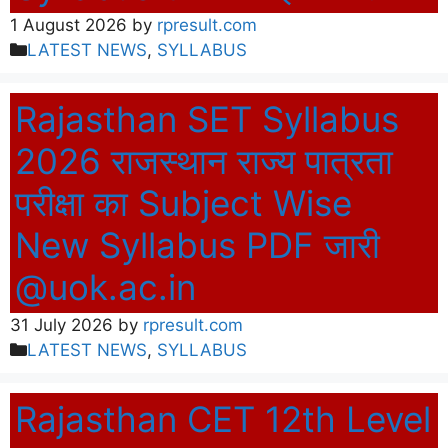
1 August 2026
by
rpresult.com
Categories
LATEST NEWS
,
SYLLABUS
Rajasthan SET Syllabus
2026 राजस्थान राज्य पात्रता
परीक्षा का Subject Wise
New Syllabus PDF जारी
@uok.ac.in
31 July 2026
by
rpresult.com
Categories
LATEST NEWS
,
SYLLABUS
Rajasthan CET 12th Level