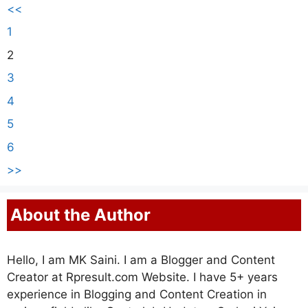
<<
1
2
3
4
5
6
>>
About the Author
Hello, I am MK Saini. I am a Blogger and Content
Creator at Rpresult.com Website. I have 5+ years
experience in Blogging and Content Creation in