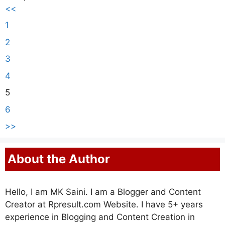
<<
1
2
3
4
5
6
>>
About the Author
Hello, I am MK Saini. I am a Blogger and Content
Creator at Rpresult.com Website. I have 5+ years
experience in Blogging and Content Creation in