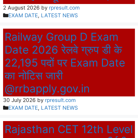
2 August 2026
by
rpresult.com
Categories
EXAM DATE
,
LATEST NEWS
Railway Group D Exam
Date 2026 रेलवे ग्रुप डी के
22,195 पदों पर Exam Date
का नोटिस जारी
@rrbapply.gov.in
30 July 2026
by
rpresult.com
Categories
EXAM DATE
,
LATEST NEWS
Rajasthan CET 12th Level