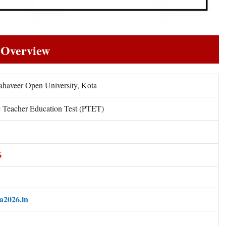
 Overview
aveer Open University, Kota
e Teacher Education Test (PTET)
6
a2026.in