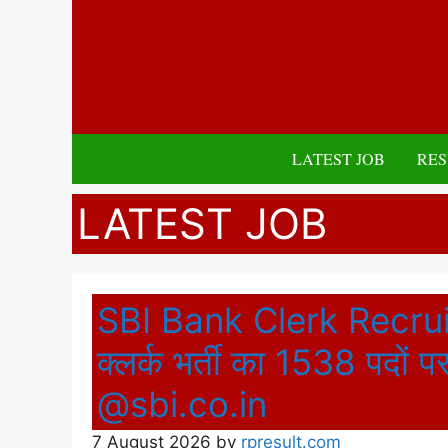
Skip
to
content
LATEST JOB
RES
LATEST JOB
SBI Bank Clerk Recru
क्लर्क भर्ती का 1538 पदों 
@sbi.co.in
7 August 2026
by
rpresult.com