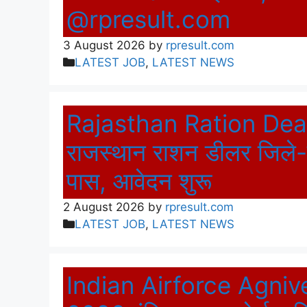
@rpresult.com
3 August 2026
by
rpresult.com
Categories
LATEST JOB
,
LATEST NEWS
Rajasthan Ration Dea
राजस्थान राशन डीलर जिले-वा
पास, आवेदन शुरू
2 August 2026
by
rpresult.com
Categories
LATEST JOB
,
LATEST NEWS
Indian Airforce Agni