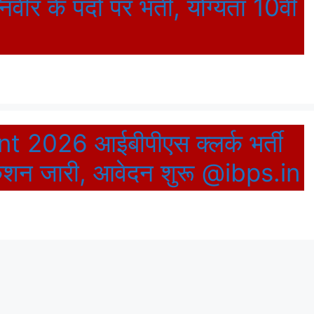
ीर के पदों पर भर्ती, योग्यता 10वीं
 2026 आईबीपीएस क्लर्क भर्ती
केशन जारी, आवेदन शुरू @ibps.in