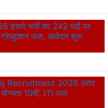
इसरो भर्ती का 242 पदों पर
 ग्रेजुएशन पास, आवेदन शुरू
j Recruitment 2026 उत्तर
 योग्यता 10वीं, ITI पास