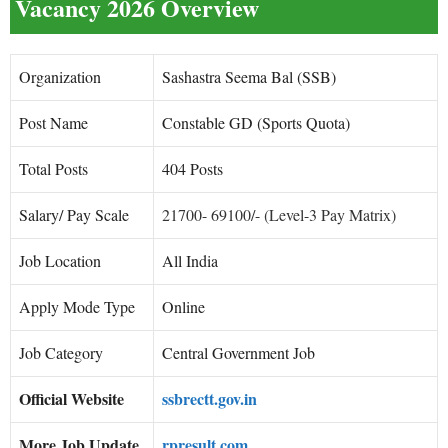
Vacancy 2026 Overview
Organization
Sashastra Seema Bal (SSB)
Post Name
Constable GD (Sports Quota)
Total Posts
404 Posts
Salary/ Pay Scale
21700- 69100/- (Level-3 Pay Matrix)
Job Location
All India
Apply Mode Type
Online
Job Category
Central Government Job
Official Website
ssbrectt.gov.in
More Job Update
rpresult.com