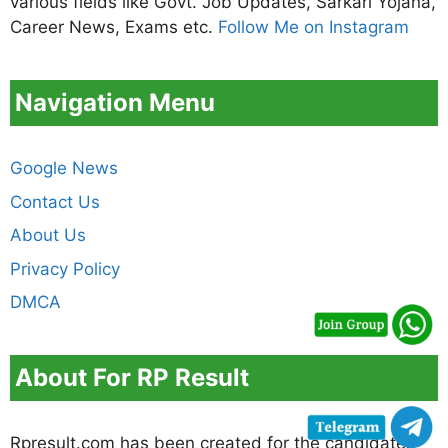
various fields like Govt. Job Updates, Sarkari Yojana,
Career News, Exams etc.
Follow Me on Instagram
Navigation Menu
Google News
Contact Us
About Us
Privacy Policy
DMCA
About For RP Result
Rpresult.com has been created for the candidates