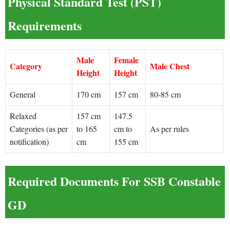
Physical Standard Test (PST)
Requirements
Male
Female
Category
Male Chest
Height
Height
General
170 cm
157 cm
80-85 cm
Relaxed
157 cm
147.5
Categories (as per
to 165
cm to
As per rules
notification)
cm
155 cm
Required Documents For
SSB Constable
GD