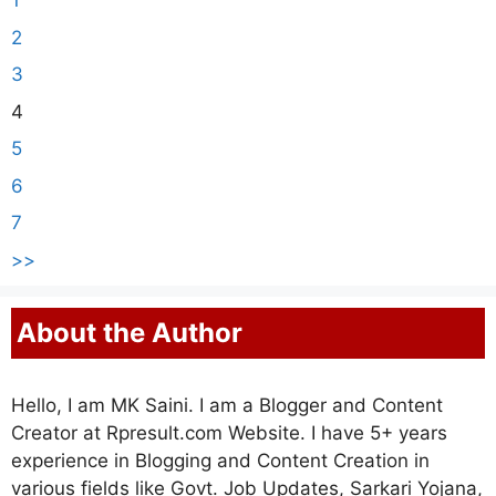
1
2
3
4
5
6
7
>>
About the Author
Hello, I am MK Saini. I am a Blogger and Content
Creator at Rpresult.com Website. I have 5+ years
experience in Blogging and Content Creation in
various fields like Govt. Job Updates, Sarkari Yojana,