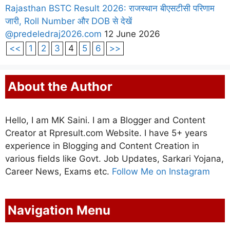
Rajasthan BSTC Result 2026: राजस्थान बीएसटीसी परिणाम
जारी, Roll Number और DOB से देखें
@predeledraj2026.com
12 June 2026
<<
1
2
3
4
5
6
>>
About the Author
Hello, I am MK Saini. I am a Blogger and Content
Creator at Rpresult.com Website. I have 5+ years
experience in Blogging and Content Creation in
various fields like Govt. Job Updates, Sarkari Yojana,
Career News, Exams etc.
Follow Me on Instagram
Navigation Menu