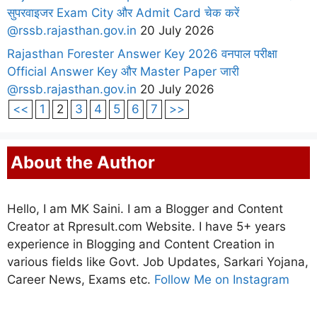
सुपरवाइजर Exam City और Admit Card चेक करें
@rssb.rajasthan.gov.in
20 July 2026
Rajasthan Forester Answer Key 2026 वनपाल परीक्षा
Official Answer Key और Master Paper जारी
@rssb.rajasthan.gov.in
20 July 2026
<<
1
2
3
4
5
6
7
>>
About the Author
Hello, I am MK Saini. I am a Blogger and Content
Creator at Rpresult.com Website. I have 5+ years
experience in Blogging and Content Creation in
various fields like Govt. Job Updates, Sarkari Yojana,
Career News, Exams etc.
Follow Me on Instagram